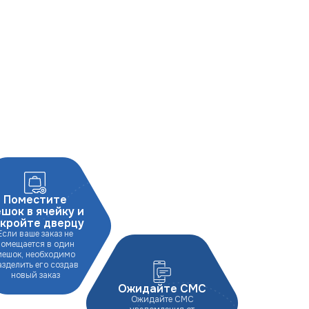
Поместите
шок в ячейку и
кройте дверцу
Если ваше заказ не
помещается в один
мешок, необходимо
азделить его создав
новый заказ
Ожидайте СМС
Ожидайте СМС