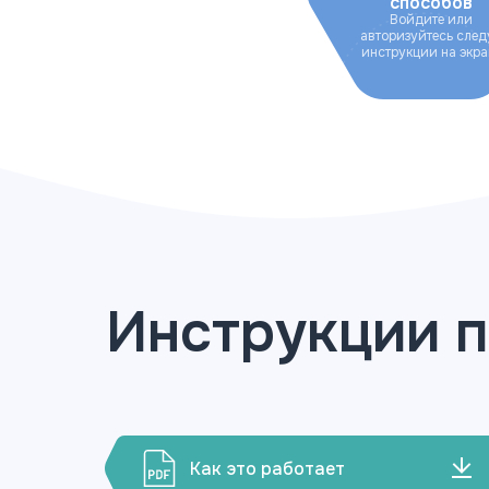
способов
Войдите или
авторизуйтесь след
инструкции на экра
Инструкции п
Как это работает