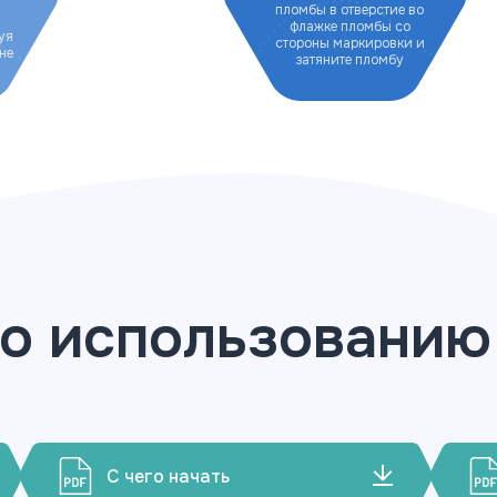
пломбы в отверстие во
флажке пломбы со
уя
стороны маркировки и
не
затяните пломбу
о использованию
С чего начать