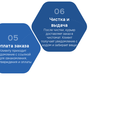
06
Чистка и
выдача
После чистки, курьер
доставляет заказ в
05
чистомат. Клиент
получает уведомление с
плата заказа
кодом и забирает вещи
Клиенту приходит
едомление с ссылкой
для ознакомления,
тверждения и оплаты