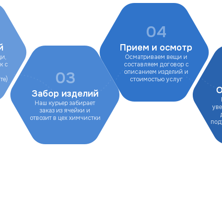
04
й
Прием и осмотр
щи,
Осматриваем вещи и
к с
составляем договор с
описанием изделий и
03
те)
стоимостью услуг
О
Забор изделий
Наш курьер забирает
ув
заказ из ячейки и
отвозит в цех химчистки
под