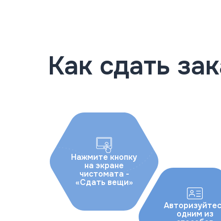
Как сдать зак
Нажмите кнопку
на экране
чистомата -
«Сдать вещи»
Авторизуйте
одним из