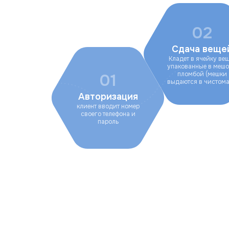
02
Сдача веще
Кладет в ячейку ве
упакованные в мешо
пломбой (мешки
01
выдаются в чистома
Авторизация
клиент вводит номер
своего телефона и
пароль