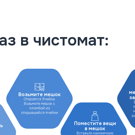
аз в чистомат:
ме
Возьмите мешок
за
Откроется Ячейка.
Возьмите мешок с
пломбой из
открывшейся ячейки
р
Поместите вещи
сь
в мешок
Вставьте наконечник