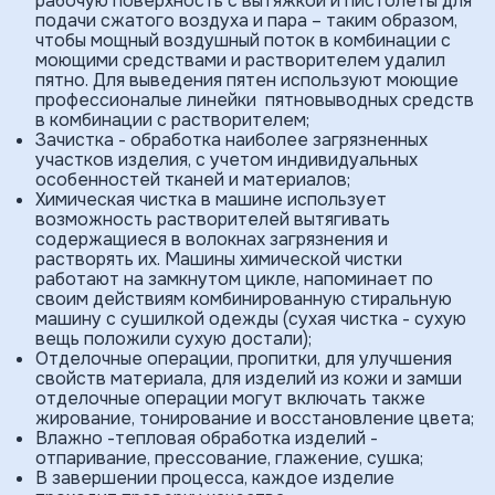
рабочую поверхность с вытяжкой и пистолеты для
подачи сжатого воздуха и пара – таким образом,
чтобы мощный воздушный поток в комбинации с
моющими средствами и растворителем удалил
пятно. Для выведения пятен используют моющие
профессионалые линейки пятновыводных средств
в комбинации с растворителем;
Зачистка - обработка наиболее загрязнен­ных
участков изделия, с учетом индивидуальных
особенностей тканей и материалов;
Химическая чистка в машине использует
возможность растворителей вытягивать
содержащиеся в волокнах загрязнения и
растворять их. Машины химической чистки
работают на замкнутом цикле, напоминает по
своим действиям комбинированную стиральную
машину с сушилкой одежды (сухая чистка - сухую
вещь положили сухую достали);
Отделочные операции, пропитки, для улучшения
свойств материала, для изделий из кожи и замши
отделочные операции могут включать также
жирование, тонирование и восста­новление цвета;
Влажно -тепловая обработка изделий -
отпаривание, прессование, глажение, сушка;
В завершении процесса, каждое изделие