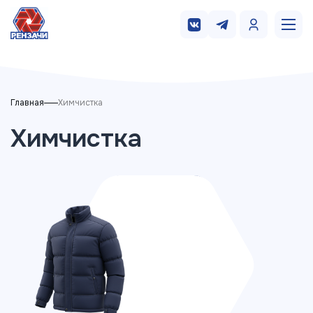
Главная
Химчистка
Химчистка
Верхняя одежда
Комбинезон
Куртка
Пальто
Шуба
Пуховик
Дубленка
Плащ
Жилет / Подстежка