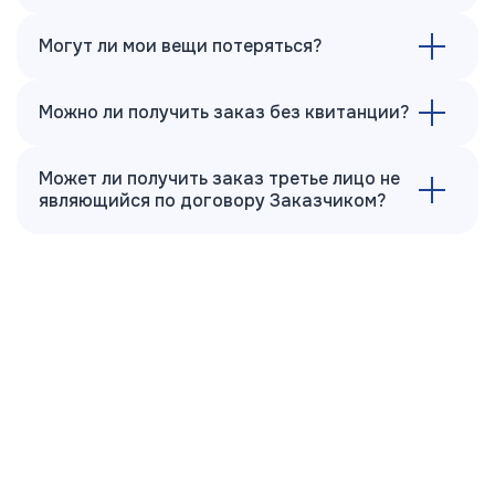
Могут ли мои вещи потеряться?
Можно ли получить заказ без квитанции?
Может ли получить заказ третье лицо не
являющийся по договору Заказчиком?
О нашей компании
Химчистка и прачечная "Рензачи" №1 в г. Мурманске.
Мы работаем на рынке услуг населению и
юридическим лицам с 1998 года.