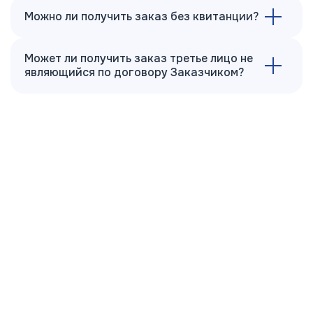
Можно ли получить заказ без квитанции?
Может ли получить заказ третье лицо не
являющийся по договору Заказчиком?
О нашей компании
Химчистка и прачечная "Рензачи" №1 в г. Мурманске.
Мы работаем на рынке услуг населению и
юридическим лицам с 1998 года.
Химчистка "Рензачи" - это самая крупная сеть
химчисток в г. Мурманске и Мурманской области.
Известное в городе специализированное