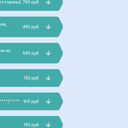
й стороны)
760 руб
ожа,
450 руб
ок из
590 руб
150 руб
****/*****
910 руб
150 руб