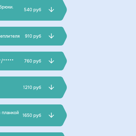
брюки.
540 руб
теплителя
910 руб
/*****
760 руб
1210 руб
с планкой
1650 руб