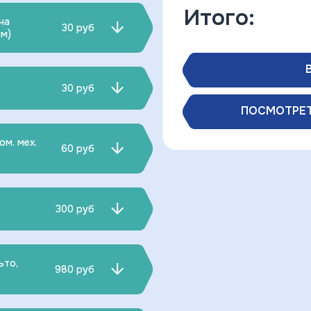
Итого:
на
30 руб
см)
30 руб
ПОСМОТРЕТ
м. мех.
60 руб
300 руб
ьто,
980 руб