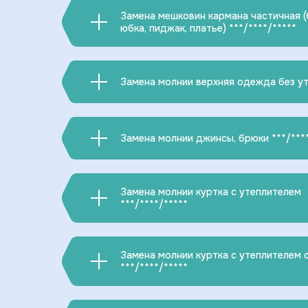
Замена мешковин кармана частичная (
юбка, пиджак, платье) ***/****/*****
Замена молнии верхняя одежда без у
Замена молнии джинсы, брюки ***/****
Замена молнии куртка с утеплителем
***/****/*****
Замена молнии куртка с утеплителем 
***/****/*****