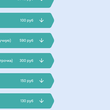
100 руб
учную)
590 руб
трочка)
300 руб
150 руб
130 руб