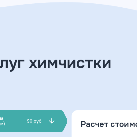
луг химчистки
на
90 руб
Расчет стоим
см)