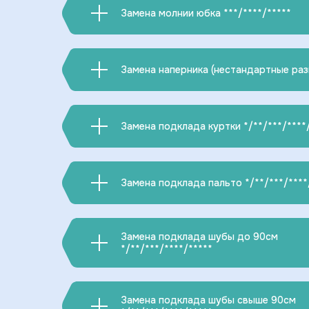
Замена молнии юбка ***/****/*****
Замена наперника (нестандартные ра
Замена подклада куртки */**/***/****
Замена подклада пальто */**/***/****
Замена подклада шубы до 90см
*/**/***/****/*****
Замена подклада шубы свыше 90см