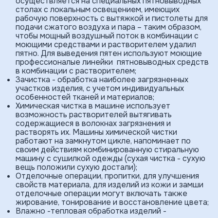
осуществляется на специальных пятновыводных
столах с локальным освещением, имеющих
рабочую поверхность с вытяжкой и пистолеты для
подачи сжатого воздуха и пара – таким образом,
чтобы мощный воздушный поток в комбинации с
моющими средствами и растворителем удалил
пятно. Для выведения пятен используют моющие
профессионалые линейки пятновыводных средств
в комбинации с растворителем;
Зачистка - обработка наиболее загрязнен­ных
участков изделия, с учетом индивидуальных
особенностей тканей и материалов;
Химическая чистка в машине использует
возможность растворителей вытягивать
содержащиеся в волокнах загрязнения и
растворять их. Машины химической чистки
работают на замкнутом цикле, напоминает по
своим действиям комбинированную стиральную
машину с сушилкой одежды (сухая чистка - сухую
вещь положили сухую достали);
Отделочные операции, пропитки, для улучшения
свойств материала, для изделий из кожи и замши
отделочные операции могут включать также
жирование, тонирование и восста­новление цвета;
Влажно -тепловая обработка изделий -