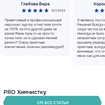
Глебова Вера
Коро
12.11.2022
Приветливый и профессиональный
Я являюсь пост
персонал, куртку отчистили почти
Рензачи! Всегда
на 100%, хотя в другой даже не
сюда чистка на 
взяли! Маме пальто не просто
Никогда не было
почистили, но и сделали мелкий
неприятных ситу
ремонт! Очень приятные
высшему разряду
впечатления, конечно рекомендую!!!
приятные, всегд
вежливые, что о
меня, как для кл
PRO Химчистку
СМ. ВСЕ СТАТЬИ