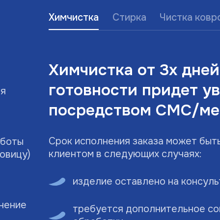
Химчистка
Стирка
Чистка ковр
Химчистка от 3х дней
готовности придет у
ья
посредством СМС/ме
Срок исполнения заказа может быт
аботы
клиентом в следующих случаях:
говицу)
изделие оставлено на консул
знение
требуется дополнительное со