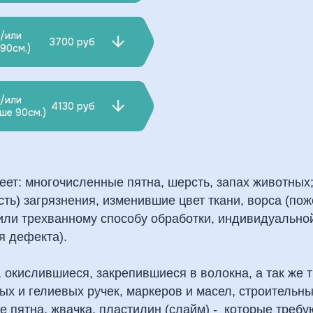
и/или
3700 руб
90см.)
и/или
4130 руб
ше 90см.)
ет: многочисленные пятна, шерсть, запах животных
ть) загрязнения, изменившие цвет ткани, ворса (пож
или трехванному способу обработки, индивидуально
я дефекта).
 окислившиеся, закрепившиеся в волокна, а так же 
вых и гелиевых ручек, маркеров и масел, строительн
е пятна, жвачка, пластилин (слайм) - которые требу