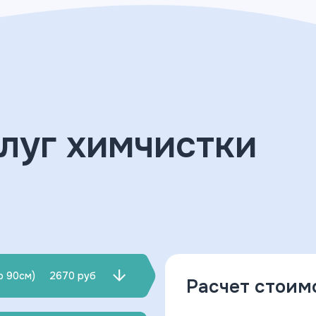
луг химчистки
о 90см)
2670 руб
Расчет стоим