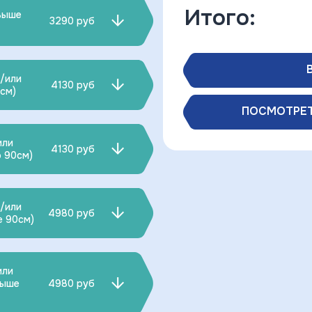
Итого:
свыше
3290 руб
и/или
4130 руб
0см)
ПОСМОТРЕТ
или
4130 руб
о 90см)
и/или
4980 руб
е 90см)
или
выше
4980 руб