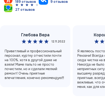
189 отзывов
9 отзывов
27 отзывов
Глебова Вера
Коро
12.11.2022
Приветливый и профессиональный
Я являюсь пост
персонал, куртку отчистили почти
Рензачи! Всегда
на 100%, хотя в другой даже не
сюда чистка на 
взяли! Маме пальто не просто
Никогда не было
почистили, но и сделали мелкий
неприятных ситу
ремонт! Очень приятные
высшему разряду
впечатления, конечно рекомендую!!!
приятные, всегд
вежливые, что о
меня, как для кл