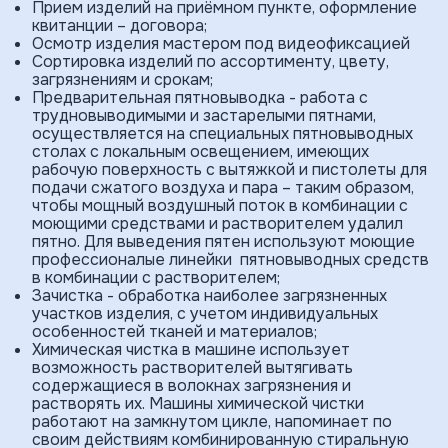
Прием изде­лий на приёмном пункте, оформление
квитанции – договора;
Осмотр изделия мастером под видеофиксацией
Сортировка изделий по ассортименту, цвету,
загрязнениям и срокам;
Предварительная пятновыводка - работа с
трудновыводимыми и застарелыми пятнами,
осуществляется на специальных пятновыводных
столах с локальным освещением, имеющих
рабочую поверхность с вытяжкой и пистолеты для
подачи сжатого воздуха и пара – таким образом,
чтобы мощный воздушный поток в комбинации с
моющими средствами и растворителем удалил
пятно. Для выведения пятен используют моющие
профессионалые линейки пятновыводных средств
в комбинации с растворителем;
Зачистка - обработка наиболее загрязнен­ных
участков изделия, с учетом индивидуальных
особенностей тканей и материалов;
Химическая чистка в машине использует
возможность растворителей вытягивать
содержащиеся в волокнах загрязнения и
растворять их. Машины химической чистки
работают на замкнутом цикле, напоминает по
своим действиям комбинированную стиральную