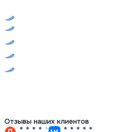
заказа. Пользуйтесь услугами "Рензачи" и вам уже не
захочется искать других специалистов! У нас лучшее
соотношение цены и качества!
Прозрачные цены
Современный формат обслуживания
Высокие стандарты и строгий
контроль качества
Высокотехнологичное оборудование
Работаем с физическими и
юридическими лицами
Отзывы наших клиентов