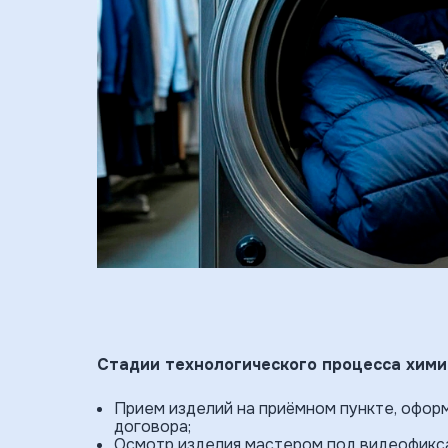
Стадии технологического процесса хими
Прием изде­лий на приёмном пункте, офор
договора;
Осмотр изделия мастером под видеофикс