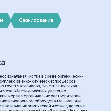
ви
Озонирование
ка
ессиональная чистка в среде органических
омплекс физико-химических процессов
ых групп материалов, текстиля, включая
 и меха обеспечивающих удаление
елий в среде органических растворителей
ециализированном оборудование - машине
ое назначение химической чистки: удаление
торые не поддаются обычной стирке. На нашем