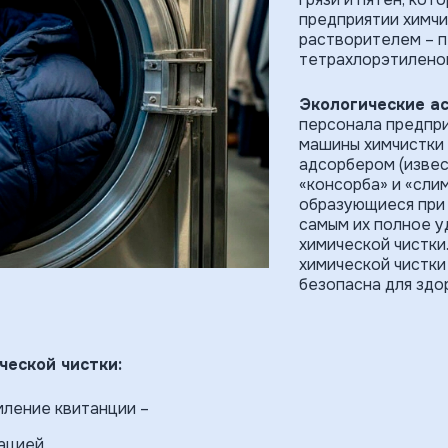
предприятии химчи
растворителем – п
тетрахлорэтиленов
Экологические а
персонала предпри
машины химчистки
адсорбером (изве
«консорба» и «сли
образующиеся при 
самым их полное у
химической чистки
химической чистки
безопасна для здо
ческой чистки:
мление квитанции –
ацией