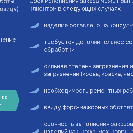
Срок исполнения заказа может быт
аботы
клиентом в следующих случаях:
говицу)
изделие оставлено на консул
знение
требуется дополнительное со
обработки
сильная степень загрязнения 
загрязнений (кровь, краска, че
необходимость ремонтных раб
 до
.
ввиду форс-мажорных обстоя
срочность выполнения заказов
изделий как: кожа, мех, ковры,