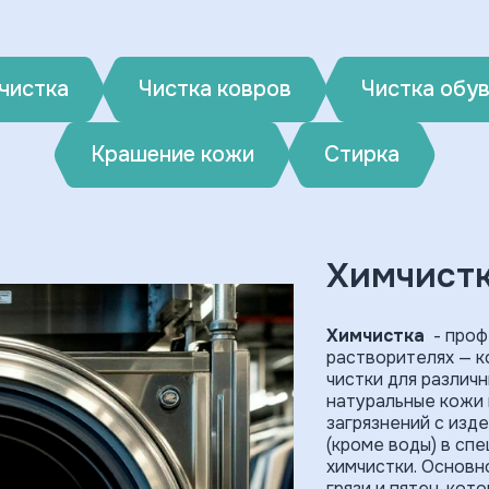
чистка
Чистка ковров
Чистка обу
Крашение кожи
Стирка
Химчист
Химчистка
- проф
растворителях — к
чистки для различн
натуральные кожи
загрязнений с изд
(кроме воды) в сп
химчистки. Основн
грязи и пятен, ко